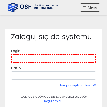
Menu
Przejdź
Przejdź
Przejdź
do
do
do
treści
nawigacji
stopki
głównej
Zaloguj się do systemu
Login
Hasło
Nie pamiętasz hasła?
Logując się oświadczasz, że akceptujesz treść
Regulaminu
.