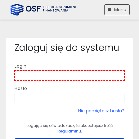
Menu
Przejdź
Przejdź
Przejdź
do
do
do
treści
nawigacji
stopki
głównej
Zaloguj się do systemu
Login
Hasło
Nie pamiętasz hasła?
Logując się oświadczasz, że akceptujesz treść
Regulaminu
.