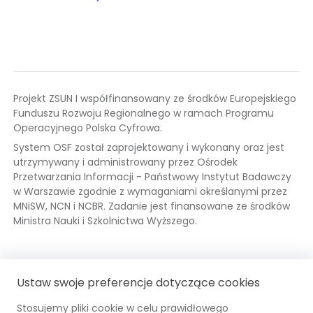
Projekt ZSUN I współfinansowany ze środków Europejskiego
Funduszu Rozwoju Regionalnego w ramach Programu
Operacyjnego Polska Cyfrowa.
System OSF został zaprojektowany i wykonany oraz jest
utrzymywany i administrowany przez Ośrodek
Przetwarzania Informacji - Państwowy Instytut Badawczy
w Warszawie zgodnie z wymaganiami określanymi przez
MNiSW, NCN i NCBR. Zadanie jest finansowane ze środków
Ministra Nauki i Szkolnictwa Wyższego.
Fundusze
Odnośnik
Mi
Od
Ustaw swoje preferencje dotyczące cookies
Europejskie
otwiera
Na
ot
się
i 
się
Stosujemy pliki cookie w celu prawidłowego