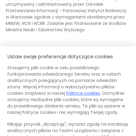
utrzymywany i administrowany przez Ośrodek
Przetwarzania Informacji - Państwowy Instytut Badawczy
w Warszawie zgodnie z wymaganiami określanymi przez
MNiSW, NCN i NCBR. Zadanie jest finansowane ze środków
Ministra Nauki i Szkolnictwa Wyższego.
Fundusze
Odnośnik
Mi
Od
Ustaw swoje preferencje dotyczące cookies
Europejskie
otwiera
Na
ot
się
i 
się
Stosujemy pliki cookie w celu prawidłowego
w
Wy
w
funkcjonowania odwiedzanego Serwisu oraz w celach
nowej
OPI
Odnośnik
Unia
Odno
no
analitycznych polegających na pomiarze odwiedzin
karcie
PIB
otwiera
Euro
otwi
ka
strony. Więcej informacji o wykorzystywaniu plików
się
Europ
się
cookies znajdziesz w naszej
Polityce cookies
. Domyślnie
w
Fund
w
stosujemy niezbędne pliki cookies, które są wymagane
nowej
Rozw
nowe
do prawidłowego działania serwisu. Te pliki są opisane w
© 2026 Ośrodek Przetwarzania Informacji –
karcie
Regi
karci
naszej Polityce cookies i nie wymagają Twojej zgody.
Państwowy Instytut Badawczy
Klikając przycisk „Akceptuję", wyrazisz zgodę na instalację
Mapa strony
analitycznych plików na Twoim urządzeniu i związane z