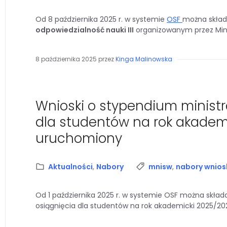
Od 8 października 2025 r. w systemie
OSF
można skład
odpowiedzialność nauki III
organizowanym przez Mini
8 października 2025
przez
Kinga Malinowska
Wnioski o stypendium ministr
dla studentów na rok akadem
uruchomiony
Kategoria:
Tagi:
Aktualności
,
Nabory
mnisw
,
nabory wnio
Od 1 października 2025 r. w systemie OSF można skła
osiągnięcia dla studentów na rok akademicki 2025/20