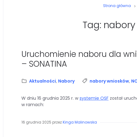
Strona główna
Tag: nabory
Uruchomienie naboru dla wn
– SONATINA
Kategoria:
Tagi:
Aktualności
,
Nabory
nabory wniosków
,
N
W dniu 16 grudnia 2025 r. w
systemie OSF
został uruc
w ramach:
16 grudnia 2025
przez
Kinga Malinowska