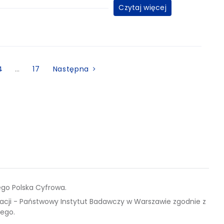
Czytaj więcej
4
…
17
Następna
go Polska Cyfrowa.
acji - Państwowy Instytut Badawczy w Warszawie zgodnie z
zego.