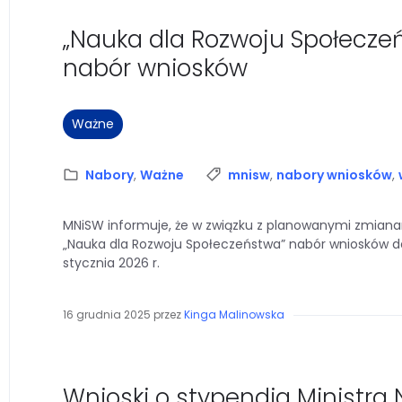
„Nauka dla Rozwoju Społecze
nabór wniosków
Ważne
Kategoria:
Tagi:
Nabory
,
Ważne
mnisw
,
nabory wniosków
,
MNiSW informuje, że w związku z planowanymi zmian
„Nauka dla Rozwoju Społeczeństwa” nabór wniosków d
stycznia 2026 r.
16 grudnia 2025
przez
Kinga Malinowska
Wnioski o stypendia Ministra 