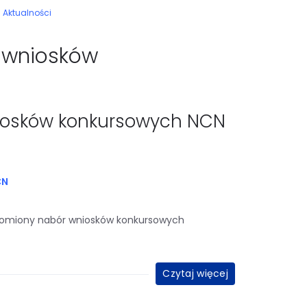
Aktualności
 wniosków
iosków konkursowych NCN
CN
homiony nabór wniosków konkursowych
Czytaj więcej