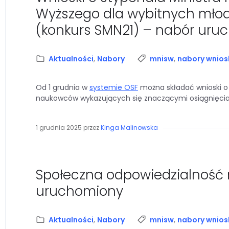
Wyższego dla wybitnych mło
(konkurs SMN21) – nabór uru
Kategoria:
Tagi:
Aktualności
,
Nabory
mnisw
,
nabory wnio
Od 1 grudnia w
systemie OSF
można składać wnioski o
naukowców wykazujących się znaczącymi osiągnięciam
1 grudnia 2025
przez
Kinga Malinowska
Społeczna odpowiedzialność n
uruchomiony
Kategoria:
Tagi:
Aktualności
,
Nabory
mnisw
,
nabory wnio