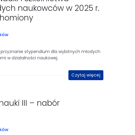
dych naukowców w 2025 r.
chomiony
sków
 przyznanie stypendium dla wybitnych młodych
i w działalności naukowej.
Czytaj więcej
auki III – nabór
sków