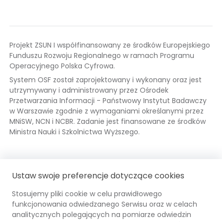
Projekt ZSUN I współfinansowany ze środków Europejskiego
Funduszu Rozwoju Regionalnego w ramach Programu
Operacyjnego Polska Cyfrowa.
System OSF został zaprojektowany i wykonany oraz jest
utrzymywany i administrowany przez Ośrodek
Przetwarzania Informacji - Państwowy Instytut Badawczy
w Warszawie zgodnie z wymaganiami określanymi przez
MNiSW, NCN i NCBR. Zadanie jest finansowane ze środków
Ministra Nauki i Szkolnictwa Wyższego.
Fundusze
Odnośnik
Mi
Od
Ustaw swoje preferencje dotyczące cookies
Europejskie
otwiera
Na
ot
się
i 
się
Stosujemy pliki cookie w celu prawidłowego
w
Wy
w
funkcjonowania odwiedzanego Serwisu oraz w celach
nowej
OPI
Odnośnik
Unia
Odno
no
analitycznych polegających na pomiarze odwiedzin