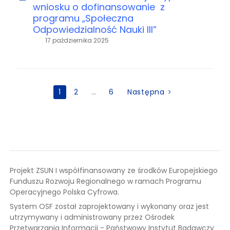
wniosku o dofinansowanie z
programu „Społeczna
Odpowiedzialność Nauki III”
17 października 2025
Stronicowanie
1
2
…
6
Następna
wpisów
Projekt ZSUN I współfinansowany ze środków Europejskiego
Funduszu Rozwoju Regionalnego w ramach Programu
Operacyjnego Polska Cyfrowa.
System OSF został zaprojektowany i wykonany oraz jest
utrzymywany i administrowany przez Ośrodek
Przetwarzania Informacji - Państwowy Instytut Badawczy