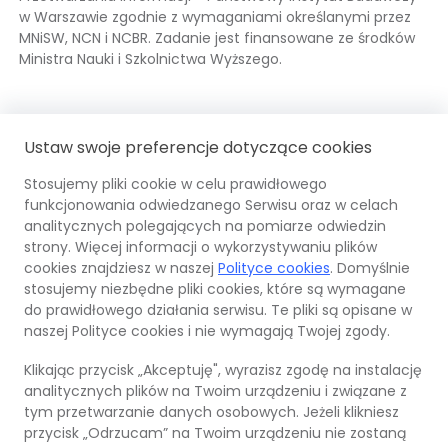
w Warszawie zgodnie z wymaganiami określanymi przez
MNiSW, NCN i NCBR. Zadanie jest finansowane ze środków
Ministra Nauki i Szkolnictwa Wyższego.
Fundusze
Odnośnik
Mi
Od
Ustaw swoje preferencje dotyczące cookies
Europejskie
otwiera
Na
ot
się
i
się
Stosujemy pliki cookie w celu prawidłowego
w
Sz
w
funkcjonowania odwiedzanego Serwisu oraz w celach
nowej
OPI
Odnośnik
Unia
Odno
Wy
no
analitycznych polegających na pomiarze odwiedzin
karcie
PIB
otwiera
Euro
otwi
ka
strony. Więcej informacji o wykorzystywaniu plików
się
Europ
się
cookies znajdziesz w naszej
Polityce cookies
. Domyślnie
w
Fund
w
stosujemy niezbędne pliki cookies, które są wymagane
nowej
Rozw
nowe
do prawidłowego działania serwisu. Te pliki są opisane w
© 2026 Ośrodek Przetwarzania Informacji –
karcie
Regi
karci
naszej Polityce cookies i nie wymagają Twojej zgody.
Państwowy Instytut Badawczy
Klikając przycisk „Akceptuję", wyrazisz zgodę na instalację
Mapa strony
analitycznych plików na Twoim urządzeniu i związane z
Polityka cookies
tym przetwarzanie danych osobowych. Jeżeli klikniesz
przycisk „Odrzucam” na Twoim urządzeniu nie zostaną
Klauzula informacyjna RODO