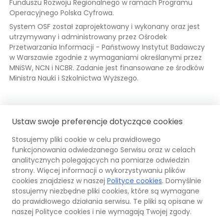
Funduszu Rozwoju Regionalnego w ramach Programu
Operacyjnego Polska Cyfrowa.
System OSF został zaprojektowany i wykonany oraz jest
utrzymywany i administrowany przez Ośrodek
Przetwarzania Informacji - Państwowy Instytut Badawczy
w Warszawie zgodnie z wymaganiami określanymi przez
MNiSW, NCN i NCBR. Zadanie jest finansowane ze środków
Ministra Nauki i Szkolnictwa Wyższego.
Fundusze
Odnośnik
Mi
Od
Ustaw swoje preferencje dotyczące cookies
Europejskie
otwiera
Na
ot
się
i
się
Stosujemy pliki cookie w celu prawidłowego
w
Sz
w
funkcjonowania odwiedzanego Serwisu oraz w celach
nowej
OPI
Odnośnik
Unia
Odno
Wy
no
analitycznych polegających na pomiarze odwiedzin
karcie
PIB
otwiera
Euro
otwi
ka
strony. Więcej informacji o wykorzystywaniu plików
się
Europ
się
cookies znajdziesz w naszej
Polityce cookies
. Domyślnie
w
Fund
w
stosujemy niezbędne pliki cookies, które są wymagane
nowej
Rozw
nowe
do prawidłowego działania serwisu. Te pliki są opisane w
© 2026 Ośrodek Przetwarzania Informacji –
karcie
Regi
karci
naszej Polityce cookies i nie wymagają Twojej zgody.