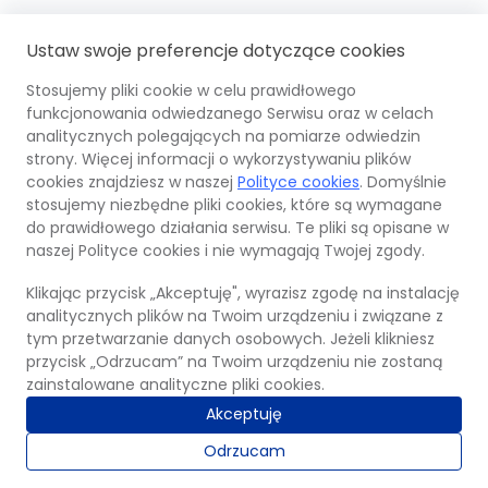
Fundusze
Odnośnik
Mi
Od
Ustaw swoje preferencje dotyczące cookies
Europejskie
otwiera
Na
ot
się
i
się
Stosujemy pliki cookie w celu prawidłowego
w
Sz
w
funkcjonowania odwiedzanego Serwisu oraz w celach
nowej
OPI
Odnośnik
Unia
Odno
Wy
no
analitycznych polegających na pomiarze odwiedzin
karcie
PIB
otwiera
Euro
otwi
ka
strony. Więcej informacji o wykorzystywaniu plików
się
Europ
się
cookies znajdziesz w naszej
Polityce cookies
. Domyślnie
w
Fund
w
stosujemy niezbędne pliki cookies, które są wymagane
nowej
Rozw
nowe
do prawidłowego działania serwisu. Te pliki są opisane w
© 2026 Ośrodek Przetwarzania Informacji –
karcie
Regi
karci
naszej Polityce cookies i nie wymagają Twojej zgody.
Państwowy Instytut Badawczy
Klikając przycisk „Akceptuję", wyrazisz zgodę na instalację
Mapa strony
analitycznych plików na Twoim urządzeniu i związane z
Polityka cookies
tym przetwarzanie danych osobowych. Jeżeli klikniesz
przycisk „Odrzucam” na Twoim urządzeniu nie zostaną
Klauzula informacyjna RODO
zainstalowane analityczne pliki cookies.
Deklaracja dostępności
Akceptuję
Regulamin
Odrzucam