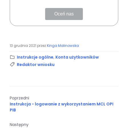
Oceń nas
13 grudnia 2021
przez
Kinga Malinowska
Kategoria:
Instrukcje ogólne
,
Konta użytkowników
Tagi:
Redaktor wniosku
Poprzedni
Instrukcja - logowanie z wykorzystaniem MCL OPI
PIB
Następny