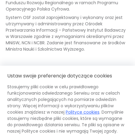
Funduszu Rozwoju Regionalnego w ramach Programu
Operacyjnego Polska Cyfrowa.
System OSF został zaprojektowany i wykonany oraz jest
utrzymywany i administrowany przez Ośrodek
Przetwarzania Informacji - Państwowy Instytut Badawczy
w Warszawie zgodnie z wymaganiami określanymi przez
MNiSW, NCN i NCBR. Zadanie jest finansowane ze środków
Ministra Nauki i Szkolnictwa Wyższego.
Fundusze
Odnośnik
Mi
Od
Ustaw swoje preferencje dotyczące cookies
Europejskie
otwiera
Na
ot
się
i
się
Stosujemy pliki cookie w celu prawidłowego
w
Sz
w
funkcjonowania odwiedzanego Serwisu oraz w celach
nowej
OPI
Odnośnik
Unia
Odno
Wy
no
analitycznych polegających na pomiarze odwiedzin
karcie
PIB
otwiera
Euro
otwi
ka
strony. Więcej informacji o wykorzystywaniu plików
się
Europ
się
cookies znajdziesz w naszej
Polityce cookies
. Domyślnie
w
Fund
w
stosujemy niezbędne pliki cookies, które są wymagane
nowej
Rozw
nowe
do prawidłowego działania serwisu. Te pliki są opisane w
© 2026 Ośrodek Przetwarzania Informacji –
karcie
Regi
karci
naszej Polityce cookies i nie wymagają Twojej zgody.